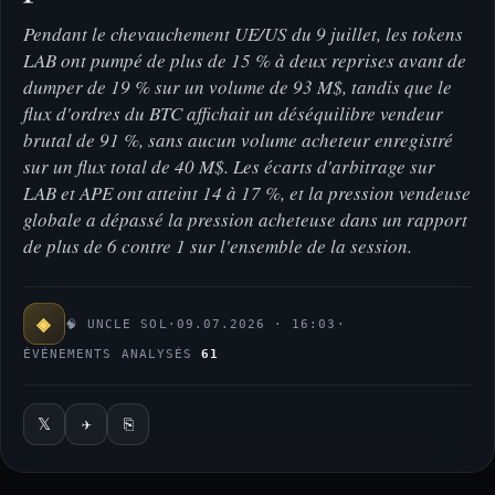
Pendant le chevauchement UE/US du 9 juillet, les tokens
LAB ont pumpé de plus de 15 % à deux reprises avant de
dumper de 19 % sur un volume de 93 M$, tandis que le
flux d'ordres du BTC affichait un déséquilibre vendeur
brutal de 91 %, sans aucun volume acheteur enregistré
sur un flux total de 40 M$. Les écarts d'arbitrage sur
LAB et APE ont atteint 14 à 17 %, et la pression vendeuse
globale a dépassé la pression acheteuse dans un rapport
de plus de 6 contre 1 sur l'ensemble de la session.
◈
🧠 UNCLE SOL
·
09.07.2026 · 16:03
·
ÉVÉNEMENTS ANALYSÉS
61
𝕏
✈
⎘