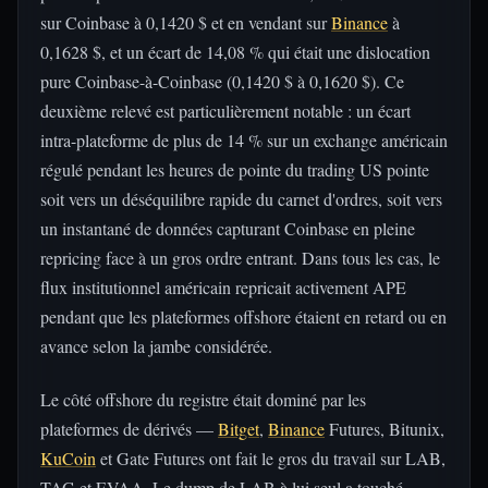
sur Coinbase à 0,1420 $ et en vendant sur
Binance
à
0,1628 $, et un écart de 14,08 % qui était une dislocation
pure Coinbase-à-Coinbase (0,1420 $ à 0,1620 $). Ce
deuxième relevé est particulièrement notable : un écart
intra-plateforme de plus de 14 % sur un exchange américain
régulé pendant les heures de pointe du trading US pointe
soit vers un déséquilibre rapide du carnet d'ordres, soit vers
un instantané de données capturant Coinbase en pleine
repricing face à un gros ordre entrant. Dans tous les cas, le
flux institutionnel américain repricait activement APE
pendant que les plateformes offshore étaient en retard ou en
avance selon la jambe considérée.
Le côté offshore du registre était dominé par les
plateformes de dérivés —
Bitget
,
Binance
Futures, Bitunix,
KuCoin
et Gate Futures ont fait le gros du travail sur LAB,
TAG et EVAA. Le dump de LAB à lui seul a touché