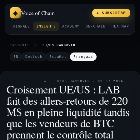
Voice of Chain
◈ SUBSCRIBE
SIGNALS
INSIGHTS
ACADEMY
ON-CHAIN
HEATMAP
E
INSIGHTS
/
EU/US HANDOVER
EN
Deutsch
Español
Français
◈ EU/US HANDOVER · 09.07.2026
Croisement UE/US : LAB
fait des allers-retours de 220
M$ en pleine liquidité tandis
que les vendeurs de BTC
prennent le contrôle total