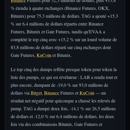
Binance
Futures pour 52,5 millions de dollars, puis +15,4
% étendu à quatre exchanges (Binance Futures, OKX,
Bitunix) pour 75,3 millions de dollars. TAG a ajouté +15,3
% sur 6,4 millions de dollars répartis entre Binance
Futures, Bitunix et Gate Futures, tandis qu'EVAA a
complété le top cinq avec +15,2 % sur un lourd volume de
83,8 millions de dollars réparti sur cinq exchanges dont
Gate Futures,
KuCoin
et Bitunix.
Le top cinq des dumps reflète presque token pour token la
liste des pumps, ce qui est révélateur : LAB a rendu tout et
plus encore, dumpant de -19,0 % sur 93,0 millions de
dollars via
Bitget
,
Binance
Futures et
KuCoin
— un
résultat net négatif pour quiconque a chassé les relevés de
pump. TAG a dumpé deux fois, -14,1 % sur 26,5 millions
de dollars et -12,0 % sur 6,4 millions de dollars, les deux
fois via des combinaisons Bitunix, Gate Futures et