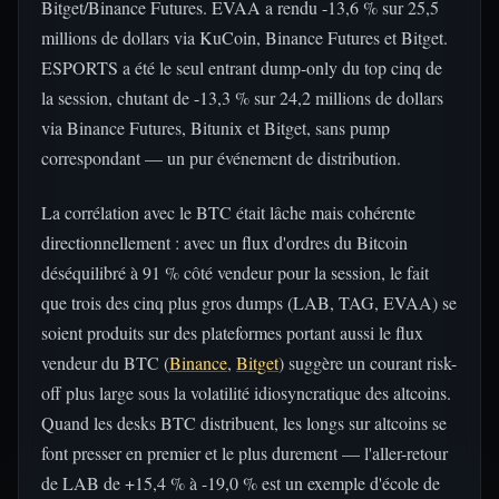
Bitget/Binance Futures. EVAA a rendu -13,6 % sur 25,5
millions de dollars via KuCoin, Binance Futures et Bitget.
ESPORTS a été le seul entrant dump-only du top cinq de
la session, chutant de -13,3 % sur 24,2 millions de dollars
via Binance Futures, Bitunix et Bitget, sans pump
correspondant — un pur événement de distribution.
La corrélation avec le BTC était lâche mais cohérente
directionnellement : avec un flux d'ordres du Bitcoin
déséquilibré à 91 % côté vendeur pour la session, le fait
que trois des cinq plus gros dumps (LAB, TAG, EVAA) se
soient produits sur des plateformes portant aussi le flux
vendeur du BTC (
Binance
,
Bitget
) suggère un courant risk-
off plus large sous la volatilité idiosyncratique des altcoins.
Quand les desks BTC distribuent, les longs sur altcoins se
font presser en premier et le plus durement — l'aller-retour
de LAB de +15,4 % à -19,0 % est un exemple d'école de