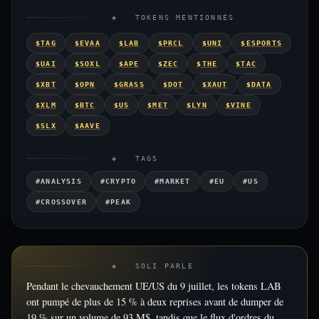
◈ TOKENS MENTIONNÉS
$TAG
$EVAA
$LAB
$PRCL
$UNI
$ESPORTS
$UAI
$SOXL
$APE
$ZEC
$THE
$TAC
$XBT
$OPN
$GRASS
$DOT
$XAUT
$DATA
$XLM
$BTC
$US
$MET
$LYN
$VINE
$SLX
$AAVE
◈ TAGS
#ANALYSIS
#CRYPTO
#MARKET
#EU
#US
#CROSSOVER
#PEAK
◈ SOLI PARLE
Pendant le chevauchement UE/US du 9 juillet, les tokens LAB
ont pumpé de plus de 15 % à deux reprises avant de dumper de
19 % sur un volume de 93 M$, tandis que le flux d'ordres du