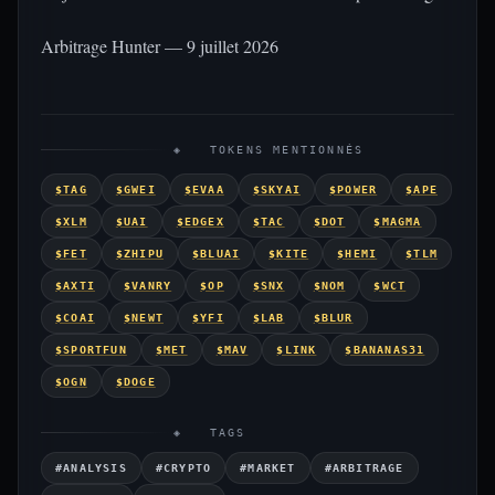
Arbitrage Hunter — 9 juillet 2026
◈ TOKENS MENTIONNÉS
$TAG
$GWEI
$EVAA
$SKYAI
$POWER
$APE
$XLM
$UAI
$EDGEX
$TAC
$DOT
$MAGMA
$FET
$ZHIPU
$BLUAI
$KITE
$HEMI
$TLM
$AXTI
$VANRY
$OP
$SNX
$NOM
$WCT
$COAI
$NEWT
$YFI
$LAB
$BLUR
$SPORTFUN
$MET
$MAV
$LINK
$BANANAS31
$OGN
$DOGE
◈ TAGS
#ANALYSIS
#CRYPTO
#MARKET
#ARBITRAGE