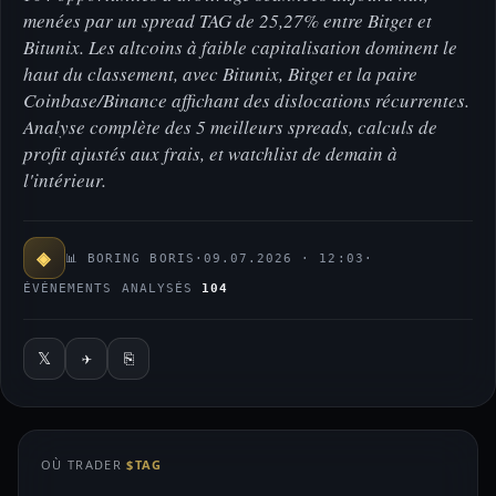
menées par un spread TAG de 25,27% entre Bitget et
Bitunix. Les altcoins à faible capitalisation dominent le
haut du classement, avec Bitunix, Bitget et la paire
Coinbase/Binance affichant des dislocations récurrentes.
Analyse complète des 5 meilleurs spreads, calculs de
profit ajustés aux frais, et watchlist de demain à
l'intérieur.
◈
📊 BORING BORIS
·
09.07.2026 · 12:03
·
ÉVÉNEMENTS ANALYSÉS
104
𝕏
✈
⎘
OÙ TRADER
$TAG