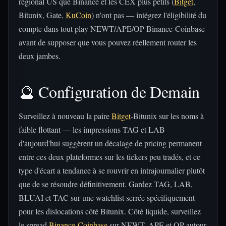
régional US que Binance et les CEX plus petits (
Bitget
,
Bitunix, Gate,
KuCoin
) n'ont pas — intégrez l'éligibilité du
compte dans tout play NEWT/APE/OP Binance-Coinbase
avant de supposer que vous pouvez réellement router les
deux jambes.
🔮 Configuration de Demain
Surveillez à nouveau la paire
Bitget
-Bitunix sur les noms à
faible flottant — les impressions TAG et LAB
d'aujourd'hui suggèrent un décalage de pricing permanent
entre ces deux plateformes sur les tickers peu tradés, et ce
type d'écart a tendance à se rouvrir en intrajournalier plutôt
que de se résoudre définitivement. Gardez TAG, LAB,
BLUAI et TAC sur une watchlist serrée spécifiquement
pour les dislocations côté Bitunix. Côté liquide, surveillez
le spread
Binance
-
Coinbase
sur NEWT, APE et OP autour