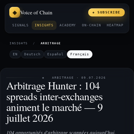
Voice of Chain
◈ SUBSCRIBE
SIGNALS
INSIGHTS
ACADEMY
ON-CHAIN
HEATMAP
E
INSIGHTS
/
ARBITRAGE
EN
Deutsch
Español
Français
◈ ARBITRAGE · 09.07.2026
Arbitrage Hunter : 104
spreads inter-exchanges
animent le marché — 9
juillet 2026
104 opportunités d'arbitrage scannées aujourd'hui,