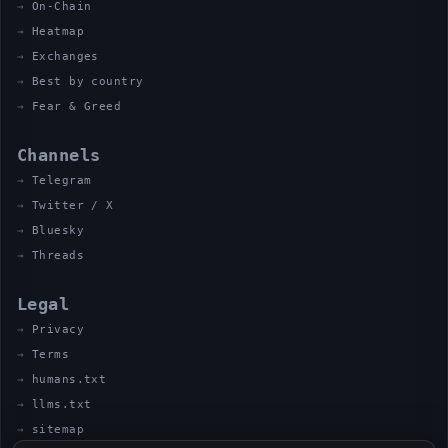
On-Chain
Heatmap
Exchanges
Best by country
Fear & Greed
Channels
Telegram
Twitter / X
Bluesky
Threads
Legal
Privacy
Terms
humans.txt
llms.txt
sitemap