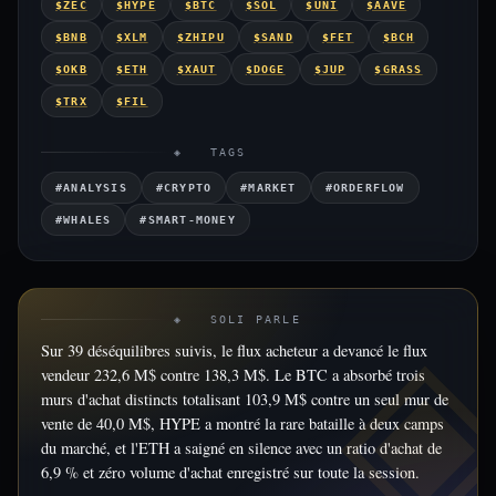
$ZEC
$HYPE
$BTC
$SOL
$UNI
$AAVE
$BNB
$XLM
$ZHIPU
$SAND
$FET
$BCH
$OKB
$ETH
$XAUT
$DOGE
$JUP
$GRASS
$TRX
$FIL
◈ TAGS
#ANALYSIS
#CRYPTO
#MARKET
#ORDERFLOW
#WHALES
#SMART-MONEY
◈ SOLI PARLE
Sur 39 déséquilibres suivis, le flux acheteur a devancé le flux
vendeur 232,6 M$ contre 138,3 M$. Le BTC a absorbé trois
murs d'achat distincts totalisant 103,9 M$ contre un seul mur de
vente de 40,0 M$, HYPE a montré la rare bataille à deux camps
du marché, et l'ETH a saigné en silence avec un ratio d'achat de
6,9 % et zéro volume d'achat enregistré sur toute la session.