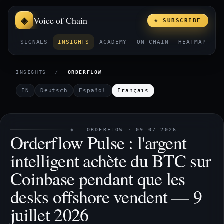
Voice of Chain
◈ SUBSCRIBE
SIGNALS
INSIGHTS
ACADEMY
ON-CHAIN
HEATMAP
E
INSIGHTS
/
ORDERFLOW
EN
Deutsch
Español
Français
◈ ORDERFLOW · 09.07.2026
Orderflow Pulse : l'argent
intelligent achète du BTC sur
Coinbase pendant que les
desks offshore vendent — 9
juillet 2026