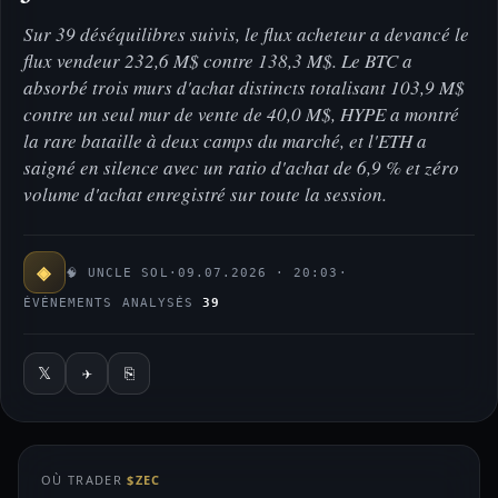
Sur 39 déséquilibres suivis, le flux acheteur a devancé le
flux vendeur 232,6 M$ contre 138,3 M$. Le BTC a
absorbé trois murs d'achat distincts totalisant 103,9 M$
contre un seul mur de vente de 40,0 M$, HYPE a montré
la rare bataille à deux camps du marché, et l'ETH a
saigné en silence avec un ratio d'achat de 6,9 % et zéro
volume d'achat enregistré sur toute la session.
◈
🧠 UNCLE SOL
·
09.07.2026 · 20:03
·
ÉVÉNEMENTS ANALYSÉS
39
𝕏
✈
⎘
OÙ TRADER
$ZEC