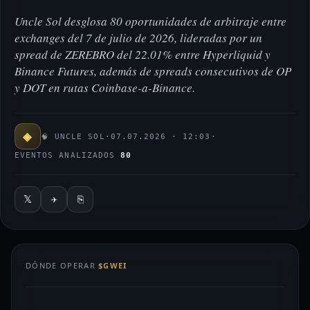
Uncle Sol desglosa 80 oportunidades de arbitraje entre
exchanges del 7 de julio de 2026, lideradas por un
spread de ZEREBRO del 22.01% entre Hyperliquid y
Binance Futures, además de spreads consecutivos de OP
y DOT en rutas Coinbase-a-Binance.
◈
🧠 UNCLE SOL
·
07.07.2026 · 12:03
·
EVENTOS ANALIZADOS
80
𝕏
✈
⎘
DÓNDE OPERAR
$GWEI