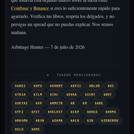
Coinbase
y
Binance
si eres lo suficientemente rápido para
agarrarlo. Verifica tus libros, respeta los delgados, y no
persigas un spread que no puedas explicar. Nos vemos
mañana.
Arbitrage Hunter — 7 de julio de 2026
◈ TOKENS MENCIONADOS
$GWEI
$OPG
$VANRY
$EPIC
$BLUR
$US
$TRIA
$TLM
$TAC
$EVAA
$ICNT
$DOT
$SKYAI
$OP
$HMSTR
$B
$M
$AKE
$YFI
$FET
$VELVET
$CAP
$DOGE
$HOME
$MAGMA
$BSB
$ZAMA
$ACH
$IN
$ZEREBRO
$SLX
$APE