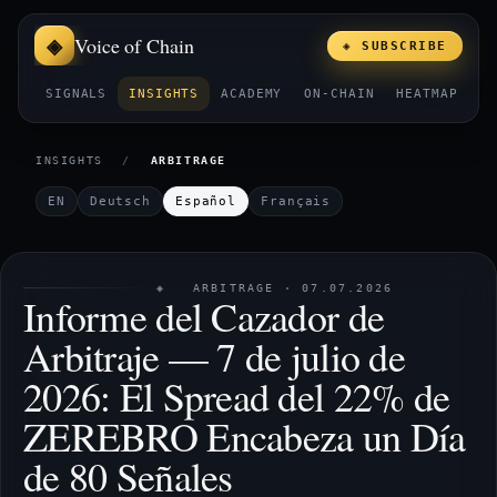
Voice of Chain
◈ SUBSCRIBE
SIGNALS
INSIGHTS
ACADEMY
ON-CHAIN
HEATMAP
E
INSIGHTS
/
ARBITRAGE
EN
Deutsch
Español
Français
◈ ARBITRAGE · 07.07.2026
Informe del Cazador de
Arbitraje — 7 de julio de
2026: El Spread del 22% de
ZEREBRO Encabeza un Día
de 80 Señales