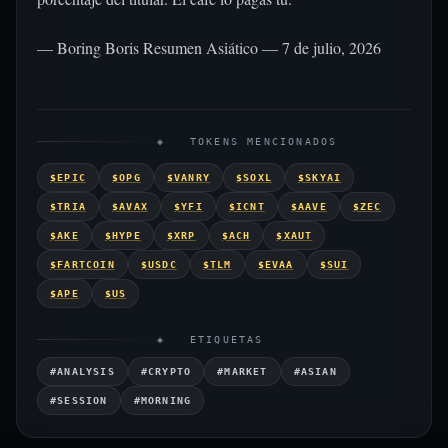
— Boring Boris Resumen Asiático — 7 de julio, 2026
◈ TOKENS MENCIONADOS
$EPIC
$OPG
$VANRY
$SOXL
$SKYAI
$TRIA
$AVAX
$YFI
$ICNT
$AAVE
$ZEC
$AKE
$HYPE
$XRP
$ACH
$XAUT
$FARTCOIN
$USDC
$TLM
$EVAA
$SUI
$APE
$US
◈ ETIQUETAS
#ANALYSIS
#CRYPTO
#MARKET
#ASIAN
#SESSION
#MORNING