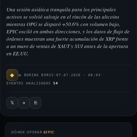
Una sesión asiática tranquila para los principales
activos se volvió salvaje en el rincón de las altcoins
mientras OPG se disparó +50.6% con volumen bajo,
EPIC osciló en ambas direcciones, y los datos de flujo de
órdenes muestran una fuerte acumulación de XRP frente
a un muro de ventas de XAUT y SUI antes de la apertura
en EE.UU.
◈
📊 BORING BORIS
·
07.07.2026 · 08:03
·
EVENTOS ANALIZADOS
54
𝕏
✈
⎘
DÓNDE OPERAR
$EPIC