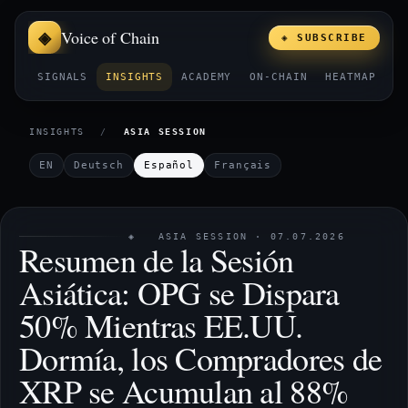
Voice of Chain
◈ SUBSCRIBE
SIGNALS
INSIGHTS
ACADEMY
ON-CHAIN
HEATMAP
E
INSIGHTS
/
ASIA SESSION
EN
Deutsch
Español
Français
◈ ASIA SESSION · 07.07.2026
Resumen de la Sesión
Asiática: OPG se Dispara
50% Mientras EE.UU.
Dormía, los Compradores de
XRP se Acumulan al 88%