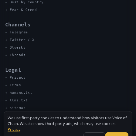
Best by country
Fear & Greed
Channels
Telegram
Twitter / X
Bluesky
Threads
Legal
Privacy
Terms
humans.txt
llms.txt
sitemap
We use first-party cookies to understand how visitors use Voice of
Chain. We also show third-party ads, which may use cookies.
Privacy
.
© 2026 VOICE OF CHAIN · NOT FINANCIAL ADVICE
MADE BY UNCLE SOLI ◈ IN THE KITCHEN