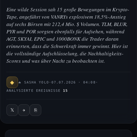
Eine wilde Session sah 15 große Bewegungen im Krypto-
Tape, angeführt von VANRYs explosivem 18,5%-Anstieg
auf sechs Börsen mit 212,4 Mio. $ Volumen. TLM, BLUR,
PYR und POR sorgten ebenfalls für Aufsehen, während
AGT, SKYAI, EPIC und 1000BONK die Trader daran
erinnerten, dass die Schwerkraft immer gewinnt. Hier ist
die vollständige Aufschlüsselung, die Nachhaltigkeits-
Scores und was über Nacht zu beobachten ist.
◈
🔥 SASHA YOLO
·
07.07.2026 · 04:08
·
ANALYSIERTE EREIGNISSE
15
𝕏
✈
⎘