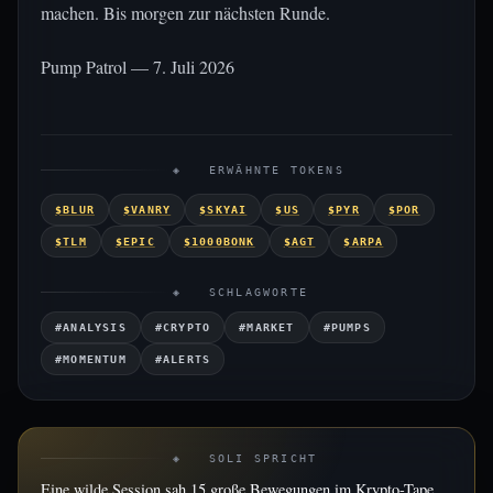
machen. Bis morgen zur nächsten Runde.
Pump Patrol — 7. Juli 2026
◈ ERWÄHNTE TOKENS
$BLUR
$VANRY
$SKYAI
$US
$PYR
$POR
$TLM
$EPIC
$1000BONK
$AGT
$ARPA
◈ SCHLAGWORTE
#ANALYSIS
#CRYPTO
#MARKET
#PUMPS
#MOMENTUM
#ALERTS
◈ SOLI SPRICHT
Eine wilde Session sah 15 große Bewegungen im Krypto-Tape,