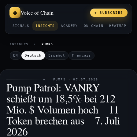
Voice of Chain
◈ SUBSCRIBE
SIGNALS
INSIGHTS
ACADEMY
ON-CHAIN
HEATMAP
E
INSIGHTS
/
PUMPS
EN
Deutsch
Español
Français
◈ PUMPS · 07.07.2026
Pump Patrol: VANRY
schießt um 18,5% bei 212
Mio. $ Volumen hoch – 11
Token brechen aus – 7. Juli
2026