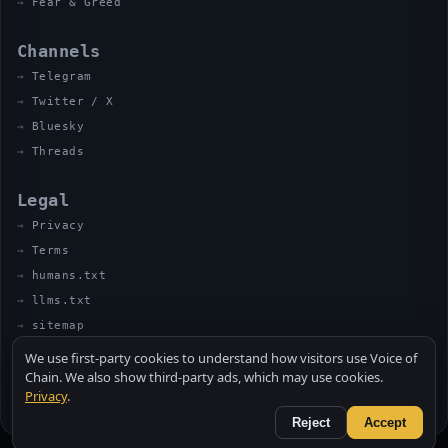
Fear & Greed
Channels
Telegram
Twitter / X
Bluesky
Threads
Legal
Privacy
Terms
humans.txt
llms.txt
sitemap
We use first-party cookies to understand how visitors use Voice of
Chain. We also show third-party ads, which may use cookies.
Privacy
.
© 2026 VOICE OF CHAIN · NOT FINANCIAL ADVICE
MADE BY UNCLE SOLI ◈ IN THE KITCHEN
Reject
Accept