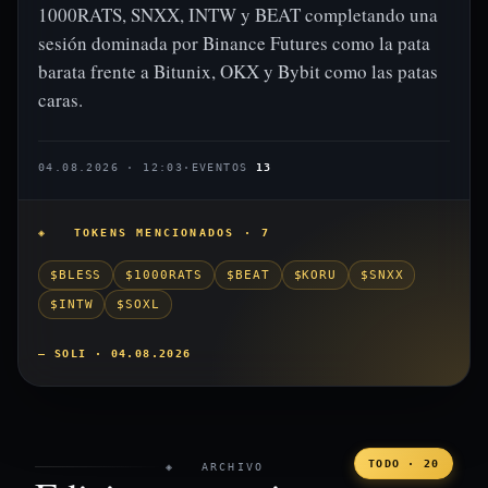
1000RATS, SNXX, INTW y BEAT completando una
sesión dominada por Binance Futures como la pata
barata frente a Bitunix, OKX y Bybit como las patas
caras.
04.08.2026 · 12:03
·
EVENTOS
13
◈ TOKENS MENCIONADOS · 7
$BLESS
$1000RATS
$BEAT
$KORU
$SNXX
$INTW
$SOXL
— SOLI · 04.08.2026
TODO · 20
◈ ARCHIVO