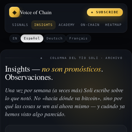
Voice of Chain
◈ SUBSCRIBE
SIGNALS
INSIGHTS
ACADEMY
ON-CHAIN
HEATMAP
E
EN
Español
Deutsch
Français
◈ COLUMNA DEL TÍO SOLI · ARCHIVO
Insights —
no son pronósticos
.
Observaciones.
Una vez por semana (a veces más) Soli escribe sobre
lo que notó. No «hacia dónde va bitcoin», sino por
qué las cosas se ven así ahora mismo — y cuándo ya
hemos visto algo parecido.